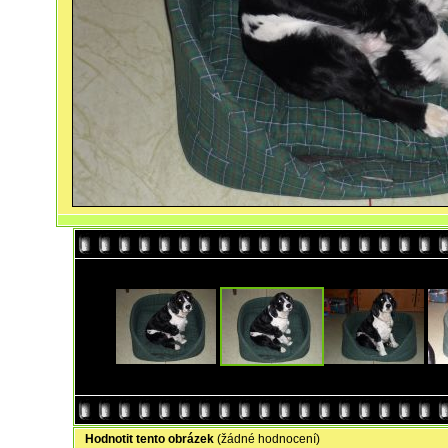
Hodnotit tento obrázek
(žádné hodnocení)