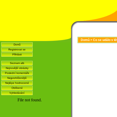
Domů
>
Co se událo v l
Domů
Registrovat se
Přihlásit
Seznam alb
Nejnovější obrázky
Poslední komentáře
Nejprohlíženější
Nejlépe hodnocené
Oblíbené
Vyhledávání