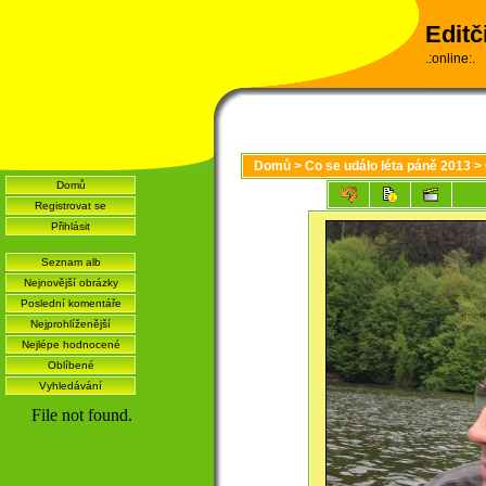
Editč
.:online:.
Domů
>
Co se událo léta páně 2013
>
Domů
Registrovat se
Přihlásit
Seznam alb
Nejnovější obrázky
Poslední komentáře
Nejprohlíženější
Nejlépe hodnocené
Oblíbené
Vyhledávání